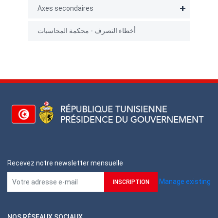
direction
Axes secondaires
Document
Test.pdf
أخطاء التصرف - محكمة المحاسبات
Les archives
Décret n ° 2002-3158 du 17 décembre 2002
réglementant les marchés publics
Recevez notre newsletter mensuelle
Manage existing
NOS RÉSEAUX SOCIAUX