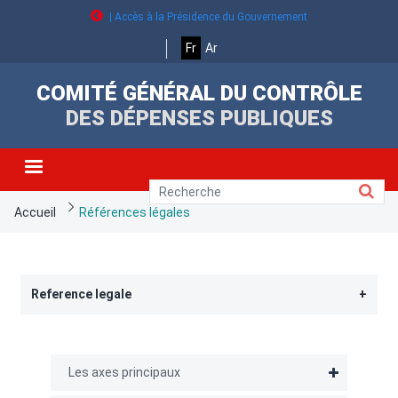
Aller
| Accès à la Présidence du Gouvernement
au
contenu
Fr
Ar
principal
COMITÉ GÉNÉRAL DU CONTRÔLE
DES DÉPENSES PUBLIQUES
Fil
Accueil
Références légales
d'Ariane
Reference legale
texte
Menu
Décret n ° 1039 de 2014 du 13 mars 2014 réglementant
Les axes principaux
axes
les marchés publics