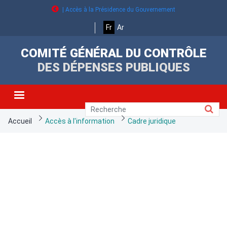
Aller
| Accès à la Présidence du Gouvernement
au
contenu
Fr
Ar
principal
COMITÉ GÉNÉRAL DU CONTRÔLE
DES DÉPENSES PUBLIQUES
Fil
Accueil
Accès à l'information
Cadre juridique
d'Ariane