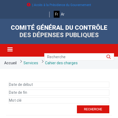
Aller
| Accès à la Présidence du Gouvernement
au
contenu
Fr
Ar
principal
COMITÉ GÉNÉRAL DU CONTRÔLE
DES DÉPENSES PUBLIQUES
Fil
Accueil
Services
Cahier des charges
d'Ariane