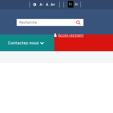
Fr
Ar
A-
A
A+
Accés restreint
Contactez-nous