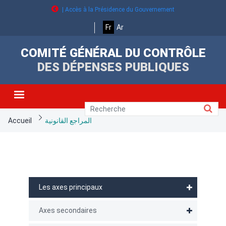
Aller
| Accès à la Présidence du Gouvernement
au
contenu
Fr
Ar
principal
COMITÉ GÉNÉRAL DU CONTRÔLE
DES DÉPENSES PUBLIQUES
Fil
Accueil
المراجع القانونية
d'Ariane
Menu
Les axes principaux
axes
direction
Axes secondaires